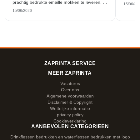
prachtig bedrukte emaille mokken te leveren. Ik
15/06/20
ben daar heel blij mee. Hartelijk bedankt!
15/06/2026
ZAPRINTA SERVICE
MEER ZAPRINTA
Vacatures
Over ons
Algemene voorwaarden
Disclaimer & Copyright
Wettelijke informatie
privacy policy
Cookieverklaring
AANBEVOLEN CATEGORIEEN
Drinkflessen bedrukken en waterflessen bedrukken met logo