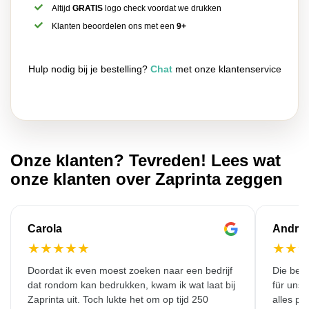
Altijd
GRATIS
logo check voordat we drukken
Klanten beoordelen ons met een
9+
Hulp nodig bij je bestelling?
Chat
met onze klantenservice
Onze klanten? Tevreden! Lees wat
onze klanten over Zaprinta zeggen
Carola
Andre
★
★
★
★
★
★
★
Doordat ik even moest zoeken naar een bedrijf
Die bedr
dat rondom kan bedrukken, kwam ik wat laat bij
für unse
Zaprinta uit. Toch lukte het om op tijd 250
alles pr