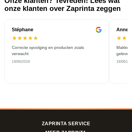
Onze klanten? Tevreden! Lees wat
onze klanten over Zaprinta zeggen
Stéphane
Anne-M
★
★
★
★
★
★
★
Correcte opvolging en producten zoals
Makkelij
verwacht
gelever
19/06/2026
18/06/20
ZAPRINTA SERVICE