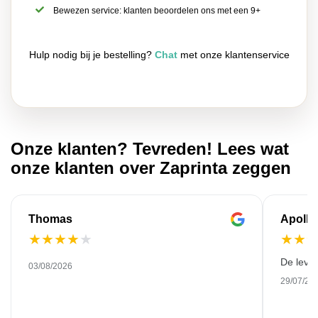
Bewezen service: klanten beoordelen ons met een 9+
Hulp nodig bij je bestelling?
Chat
met onze klantenservice
Onze klanten? Tevreden! Lees wat
onze klanten over Zaprinta zeggen
Thomas
Apollo
★
★
★
★
★
★
★
De leve
03/08/2026
29/07/20