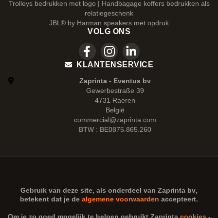
Trolleys bedrukken met logo | Handbagage koffers bedrukken als
relatiegeschenk
JBL® by Harman speakers met opdruk
VOLG ONS
KLANTENSERVICE
Zaprinta - Eventus bv
Gewerbestraße 39
4731 Raeren
België
commercial@zaprinta.com
BTW : BE0875.865.260
Gebruik van deze site, als onderdeel van
Zaprinta bv
,
betekent dat je de
algemene voorwaarden
accepteert.
Om je zo goed mogelijk te helpen gebruikt Zaprinta
cookies
-