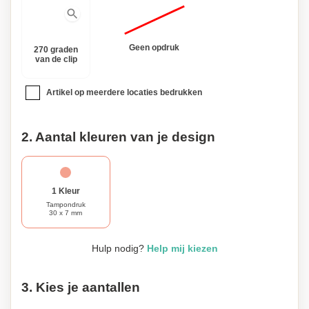
transparente balpen is niet alleen praktisch, maar ook
stijlvol en veelzijdig.
Geen opdruk
270 graden
van de clip
Artikel op meerdere locaties bedrukken
2. Aantal kleuren van je design
1 Kleur
Tampondruk
30 x 7 mm
Hulp nodig?
Help mij kiezen
3. Kies je aantallen