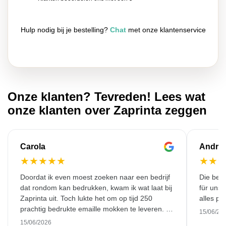
Hulp nodig bij je bestelling?
Chat
met onze klantenservice
Onze klanten? Tevreden! Lees wat
onze klanten over Zaprinta zeggen
Carola
Andre
★
★
★
★
★
★
★
Doordat ik even moest zoeken naar een bedrijf
Die bedr
dat rondom kan bedrukken, kwam ik wat laat bij
für unse
Zaprinta uit. Toch lukte het om op tijd 250
alles pr
prachtig bedrukte emaille mokken te leveren. Ik
15/06/20
ben daar heel blij mee. Hartelijk bedankt!
15/06/2026