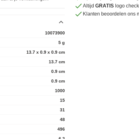
Altijd
GRATIS
logo check
Klanten beoordelen ons 
10073900
5 g
13.7 x 0.9 x 0.9 cm
13.7 cm
0.9 cm
0.9 cm
1000
15
31
48
496
6.2