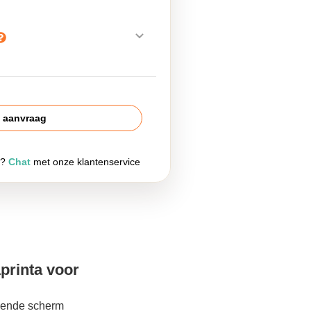
s aanvraag
g?
Chat
met onze klantenservice
printa voor
lgende scherm