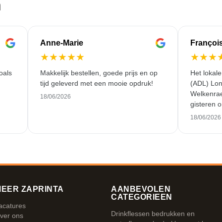
n
Anne-Marie
Françoi
★
★
★
★
★
★
★
★
oals
Makkelijk bestellen, goede prijs en op
Het lokal
tijd geleverd met een mooie opdruk!
(ADL) Lon
Welkenrae
18/06/2026
gisteren o
werk en ui
18/06/2026
EER ZAPRINTA
AANBEVOLEN
CATEGORIEEN
acatures
Drinkflessen bedrukken en
ver ons