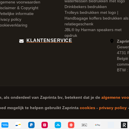
waterflessen bedrukken met logo
lgemene voorwaarden
Drinkbekers bedrukken
isclaimer & Copyright
Trolleys bedrukken met logo |
ettelijke informatie
Handbagage koffers bedrukken als
rivacy policy
relatiegeschenk
ookieverklaring
JBL® by Harman speakers met
opdruk
KLANTENSERVICE
Zaprin
Gewer
4731 
België
comme
BTW :
e, als onderdeel van
Zaprinta bv
, betekent dat je de
algemene voo
oed mogelijk te helpen gebruikt Zaprinta
cookies
-
privacy policy