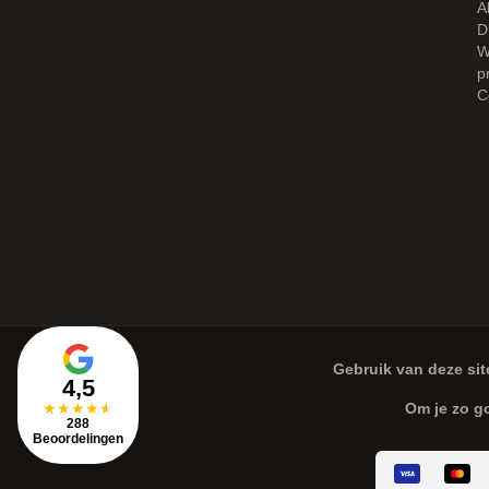
A
D
W
p
C
Gebruik van deze sit
4,5
★
★
★
★
★
Om je zo g
288
Beoordelingen