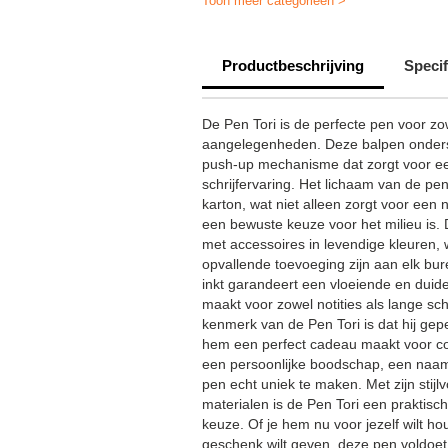
Toon meer categorieën >
Pennen bedrukken met logo | Pen
Productbeschrijving
Specif
Merkpennen bedrukken
Bi
Promotionele biros eco
Goe
De Pen Tori is de perfecte pen voor zow
aangelegenheden. Deze balpen ondersch
Houten pennen bedrukken
push-up mechanisme dat zorgt voor e
schrijfervaring. Het lichaam van de pen
Promotionele biros
Birosbrui
karton, wat niet alleen zorgt voor een n
een bewuste keuze voor het milieu is. 
met accessoires in levendige kleuren, 
opvallende toevoeging zijn aan elk bur
inkt garandeert een vloeiende en duidel
maakt voor zowel notities als lange sc
kenmerk van de Pen Tori is dat hij ge
hem een perfect cadeau maakt voor coll
een persoonlijke boodschap, een naam
pen echt uniek te maken. Met zijn stijlv
materialen is de Pen Tori een praktis
keuze. Of je hem nu voor jezelf wilt h
geschenk wilt geven, deze pen voldoet