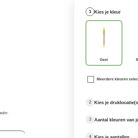
Kies je kleur
1
Geel
Meerdere kleuren sele
Kies je druklocatie(s
2
ieën:
Aantal kleuren van j
3
veelheden
Kies je aantallen
4