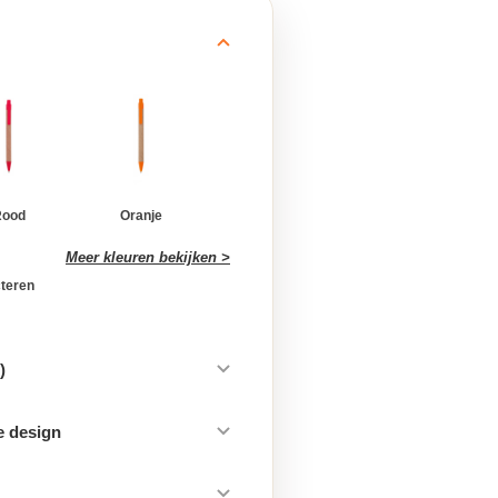
Rood
Oranje
Meer kleuren bekijken >
cteren
)
e design