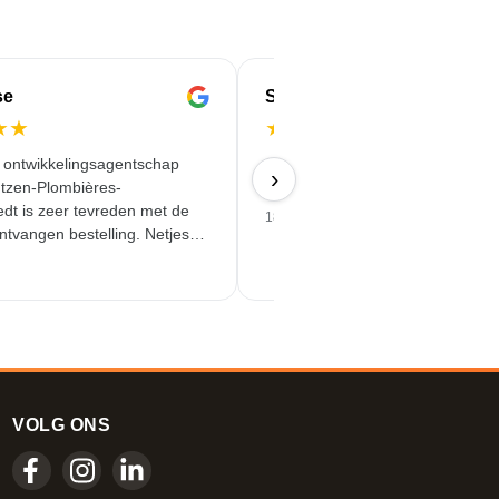
se
Serife
★
★
★
★
★
★
★
e ontwikkelingsagentschap
Snel, betrouwbaar en kwalitatief
›
tzen-Plombières-
hoogwaardig geleverd.
dt is zeer tevreden met de
18/06/2026
ntvangen bestelling. Netjes
tstekende service!
VOLG ONS