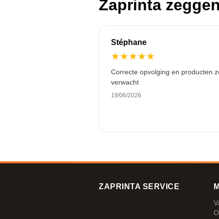
Zaprinta zegge
Stéphane
★
★
★
★
★
Correcte opvolging en producten z
verwacht
19/06/2026
ZAPRINTA SERVICE
M
V
O