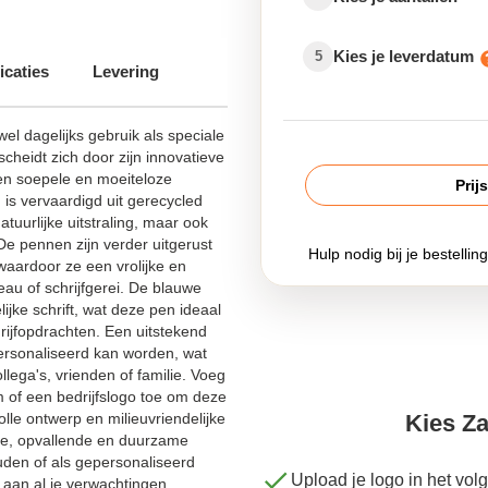
nen graveren met logo
Kies je leverdatum
5
icaties
Levering
rosmetlogo
dkope pennen bedrukken
el dagelijks gebruik als speciale
eidt zich door zijn innovatieve
Biroskleineoplagebedrukken
en soepele en moeiteloze
Prij
 is vervaardigd uit gerecycled
loft
atuurlijke uitstraling, maar ook
De pennen zijn verder uitgerust
Hulp nodig bij je bestellin
waardoor ze een vrolijke en
eau of schrijfgerei. De blauwe
ijke schrift, wat deze pen ideaal
hrijfopdrachten. Een uitstekend
personaliseerd kan worden, wat
ega's, vrienden of familie. Voeg
 of een bedrijfslogo toe om deze
olle ontwerp en milieuvriendelijke
Kies Za
che, opvallende en duurzame
ouden of als gepersonaliseerd
Upload je logo in het vo
 aan al je verwachtingen.