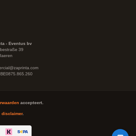
ta - Eventus bv
bestraße 39
Raeren
rcial@zaprinta.com
 BE0875.865.260
rwaarden
accepteert.
-
disclaimer
.