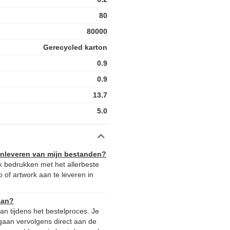
80
80000
Gerecycled karton
0.9
0.9
13.7
5.0
aanleveren van mijn bestanden?
k bedrukken met het allerbeste
 of artwork aan te leveren in
aan?
n tijdens het bestelproces. Je
gaan vervolgens direct aan de