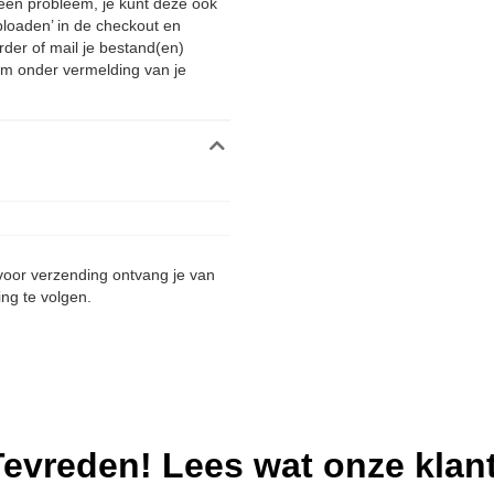
 Geen probleem, je kunt deze ook
ploaden’ in de checkout en
rder of mail je bestand(en)
m onder vermelding van je
 voor verzending ontvang je van
ing te volgen.
evreden! Lees wat onze klan