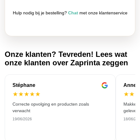
Hulp nodig bij je bestelling?
Chat
met onze klantenservice
Onze klanten? Tevreden! Lees wat
onze klanten over Zaprinta zeggen
Stéphane
Anne-M
★
★
★
★
★
★
★
Correcte opvolging en producten zoals
Makkelij
verwacht
gelever
19/06/2026
18/06/20