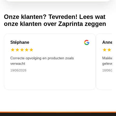
Onze klanten? Tevreden! Lees wat
onze klanten over Zaprinta zeggen
Stéphane
Anne-M
★
★
★
★
★
★
★
Correcte opvolging en producten zoals
Makkelij
verwacht
gelever
19/06/2026
18/06/20