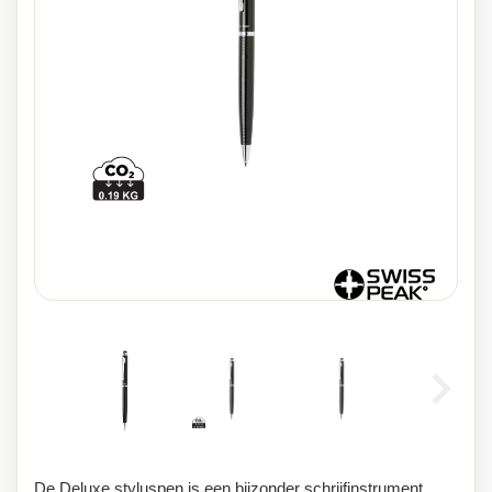
De Deluxe styluspen is een bijzonder schrijfinstrument