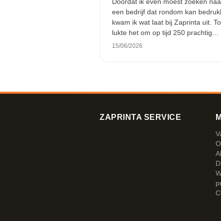
Doordat ik even moest zoeken naa
een bedrijf dat rondom kan bedruk
kwam ik wat laat bij Zaprinta uit. T
lukte het om op tijd 250 prachtig
bedrukte emaille mokken te leveren
15/06/2026
ben daar heel blij mee. Hartelijk
bedankt!
ZAPRINTA SERVICE
M
V
O
A
D
W
p
C