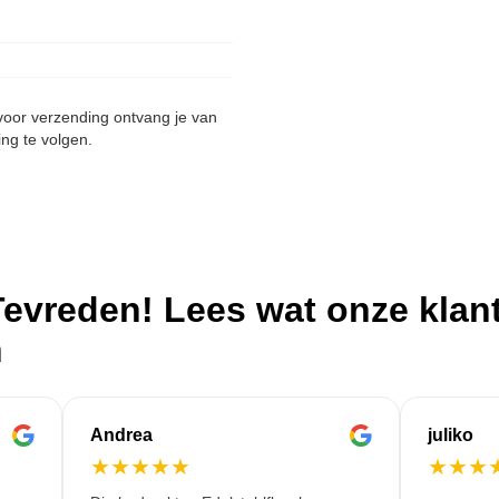
 voor verzending ontvang je van
ing te volgen.
evreden! Lees wat onze klan
n
Andrea
juliko
★
★
★
★
★
★
★
★