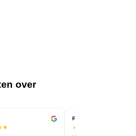
ten over
ROBERT
★
★
★
★
★
★
★