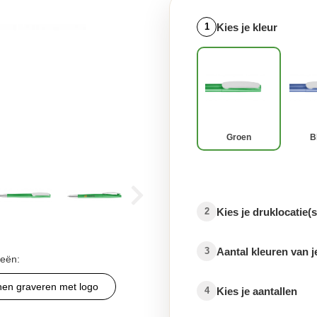
Kies je kleur
1
Groen
B
Kies je druklocatie(s
2
Aantal kleuren van j
3
ieën:
nen graveren met logo
Kies je aantallen
4