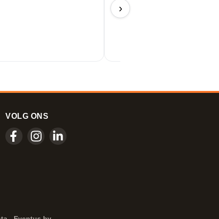
Perfect!
›
11/06/2026
VOLG ONS
ta - Eventus bv