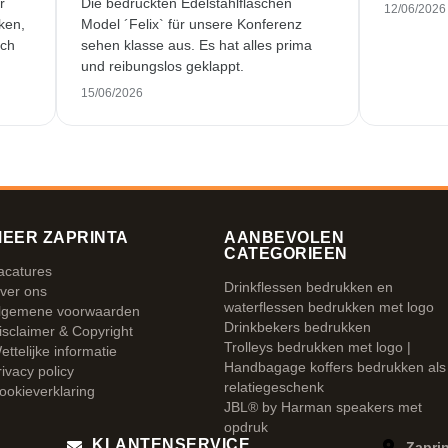
r
Die bedruckten Edelstahlflaschen
12/06/2026
ken,
Model ´Felix` für unsere Konferenz
och
sehen klasse aus. Es hat alles prima
und reibungslos geklappt.
. Ik
15/06/2026
EER ZAPRINTA
AANBEVOLEN
CATEGORIEEN
acatures
Drinkflessen bedrukken en
ver ons
waterflessen bedrukken met logo
lgemene voorwaarden
Drinkbekers bedrukken
isclaimer & Copyright
Trolleys bedrukken met logo |
ettelijke informatie
Handbagage koffers bedrukken als
rivacy policy
relatiegeschenk
ookieverklaring
JBL® by Harman speakers met
opdruk
KLANTENSERVICE
Zaprin