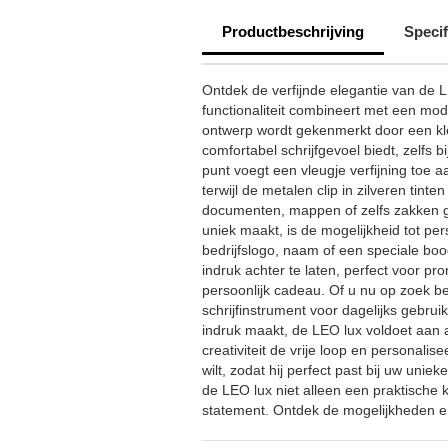
Productbeschrijving
Specif
Ontdek de verfijnde elegantie van de LE
functionaliteit combineert met een mod
ontwerp wordt gekenmerkt door een kle
comfortabel schrijfgevoel biedt, zelfs b
punt voegt een vleugje verfijning toe 
terwijl de metalen clip in zilveren tint
documenten, mappen of zelfs zakken g
uniek maakt, is de mogelijkheid tot pe
bedrijfslogo, naam of een speciale bo
indruk achter te laten, perfect voor pr
persoonlijk cadeau. Of u nu op zoek b
schrijfinstrument voor dagelijks gebruik
indruk maakt, de LEO lux voldoet aan 
creativiteit de vrije loop en personalis
wilt, zodat hij perfect past bij uw unieke
de LEO lux niet alleen een praktische
statement. Ontdek de mogelijkheden en