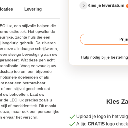
Kies je leverdatum
5
icaties
Levering
O lux, een stijlvolle balpen die
erne esthetiek. Het opvallende
urrijke, zachte huls die een
Prij
ij langdurig gebruik. De zilveren
aan deze alledaagse schrijfwaren,
en een stevige bevestiging aan uw
Hulp nodig bij je bestellin
arandeert. Wat deze pen echt
rsonalisatie. Voeg eenvoudig uw
odschap toe om een blijvende
omotionele doeleinden of als
ent naar een betrouwbaar
 of een stijlvol geschenk dat
al uw behoeften. Laat uw
eer de LEO lux precies zoals u
Kies Za
 stijl of merkidentiteit. Dit maakt
 keuze, maar ook een persoonlijke
Upload je logo in het vo
 ervaar het verschil.
Altijd
GRATIS
logo check