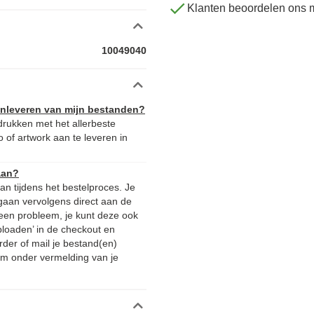
Klanten beoordelen ons 
10049040
aanleveren van mijn bestanden?
drukken met het allerbeste
 of artwork aan te leveren in
aan?
n tijdens het bestelproces. Je
gaan vervolgens direct aan de
 Geen probleem, je kunt deze ook
ploaden’ in de checkout en
rder of mail je bestand(en)
m onder vermelding van je