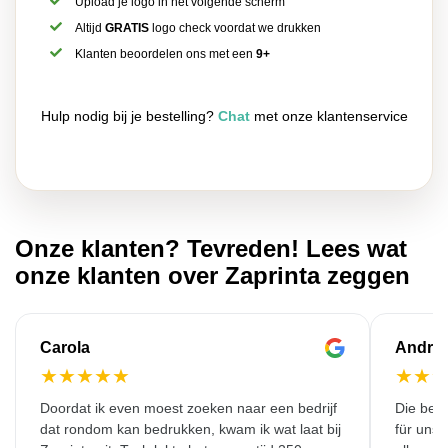
Upload je logo in het volgende scherm
Altijd
GRATIS
logo check voordat we drukken
Klanten beoordelen ons met een
9+
Hulp nodig bij je bestelling?
Chat
met onze klantenservice
Onze klanten? Tevreden! Lees wat
onze klanten over Zaprinta zeggen
Carola
Andre
★
★
★
★
★
★
★
Doordat ik even moest zoeken naar een bedrijf
Die bedr
dat rondom kan bedrukken, kwam ik wat laat bij
für unse