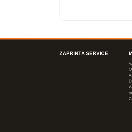
ZAPRINTA SERVICE
M
V
O
A
D
W
p
C