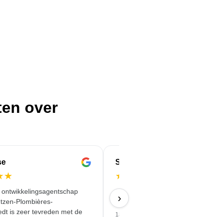
ten over
se
Serife
★
★
★
★
★
★
★
e ontwikkelingsagentschap
Snel, betrouwbaar en kwalitatief
›
tzen-Plombières-
hoogwaardig geleverd.
dt is zeer tevreden met de
18/06/2026