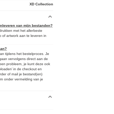
XD Collection
aanleveren van mijn bestanden?
rukken met het allerbeste
 of artwork aan te leveren in
aan?
n tijdens het bestelproces. Je
gaan vervolgens direct aan de
 Geen probleem, je kunt deze ook
ploaden’ in de checkout en
rder of mail je bestand(en)
m onder vermelding van je