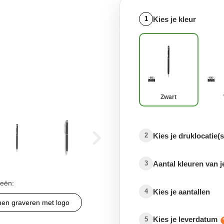
Kies je kleur
1
Zwart
Kies je druklocatie(s
2
Aantal kleuren van j
3
ieën:
Kies je aantallen
4
nen graveren met logo
Kies je leverdatum
5