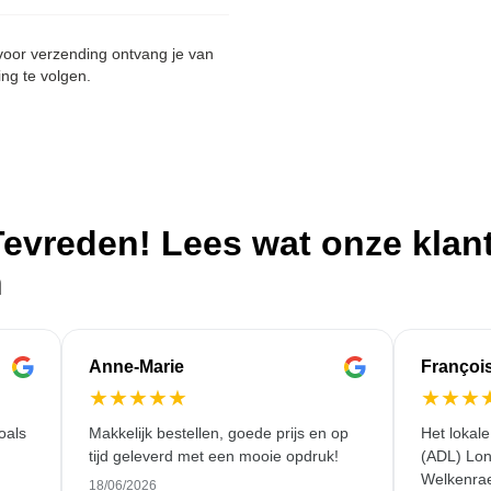
 voor verzending ontvang je van
ing te volgen.
evreden! Lees wat onze klan
n
Anne-Marie
Françoi
★
★
★
★
★
★
★
★
oals
Makkelijk bestellen, goede prijs en op
Het lokal
tijd geleverd met een mooie opdruk!
(ADL) Lon
Welkenrae
18/06/2026