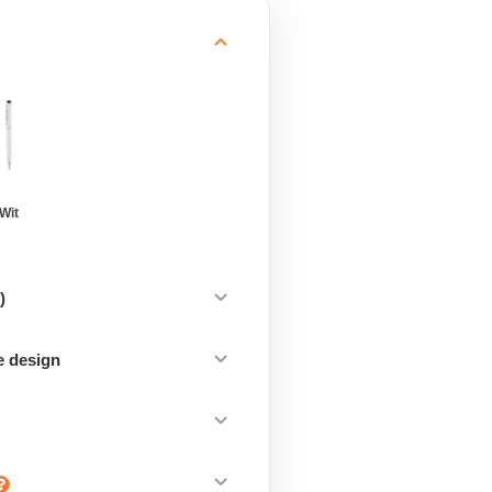
Wit
)
e design