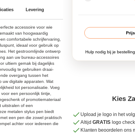
icaties
Levering
erfecte accessoire voor wie
Prij
n. Gemaakt van hoogwaardig
een comfortabele schrijfervaring,
luspunt, ideaal voor gebruik op
nes. Het gestroomlijnde ontwerp
Hulp nodig bij je bestellin
ing aan uw bureau-accessoires
voor ultiem gemak bij dagelijks
envoudig te gebruiken draai-
ende overgang tussen het
p uw digitale apparaten. Wat
ijkheid tot personalisatie. Voeg
oor een persoonlijk tintje,
Kies Za
iegeschenk of promotiemateriaal
 uitstralen of een
eze metalen stylus pen biedt
Upload je logo in het vo
met een pen die zowel praktisch
Altijd
GRATIS
logo check
 stempel achter voor iedereen die
Klanten beoordelen ons 