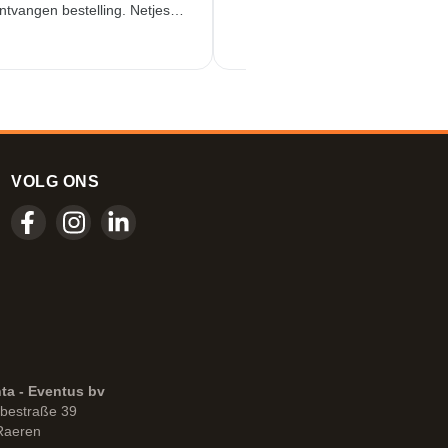
ntvangen bestelling. Netjes
tstekende service!
VOLG ONS
ta - Eventus bv
bestraße 39
Raeren