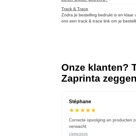
Track & Trace
Zodra je bestelling bedrukt is en klaar
ons een track & trace link om je bestell
Onze klanten? T
Zaprinta zegge
Stéphane
★
★
★
★
★
Correcte opvolging en producten z
verwacht
19/06/2026