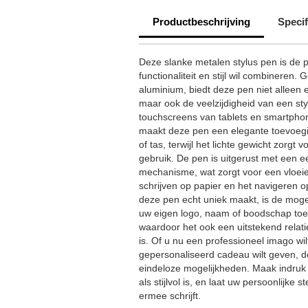
Productbeschrijving
Specif
Deze slanke metalen stylus pen is de p
functionaliteit en stijl wil combinere
aluminium, biedt deze pen niet alleen 
maar ook de veelzijdigheid van een sty
touchscreens van tablets en smartpho
maakt deze pen een elegante toevoeg
of tas, terwijl het lichte gewicht zorgt 
gebruik. De pen is uitgerust met een e
mechanisme, wat zorgt voor een vloei
schrijven op papier en het navigeren o
deze pen echt uniek maakt, is de mogel
uw eigen logo, naam of boodschap toe v
waardoor het ook een uitstekend relat
is. Of u nu een professioneel imago wilt
gepersonaliseerd cadeau wilt geven, d
eindeloze mogelijkheden. Maak indruk 
als stijlvol is, en laat uw persoonlijke
ermee schrijft.