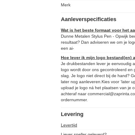
Merk
Aanleverspecificaties
Wat is het beste formaat voor het 
Dunne Metalen Stylus Pen - Opwijk bed
resultaat? Dan adviseren we om je logo
een ai-
Hoe lever ik mijn logo bestand(en) 
Je drukbestanden lever je eenvoudig aa
logo wordt door ons gecontroleerd en 
slag. Je logo niet direct bij de hand?
later nog aanleveren.Kies voor ‘later u
upload je logo ná het plaatsen van je o
achteraf naar commercial@zaprinta.co
ordernummer.
Levering
Levertijd
Liever sneller geleverd?