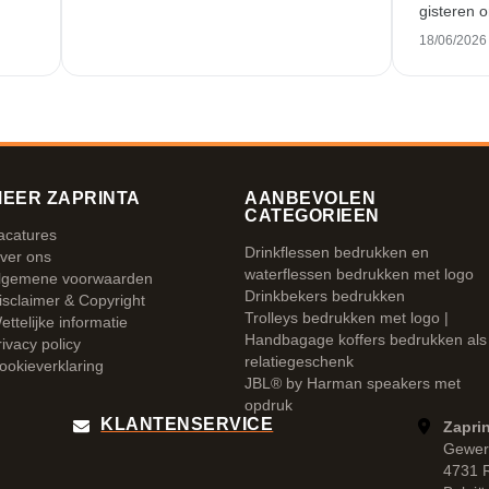
gisteren o
werk en ui
18/06/2026
EER ZAPRINTA
AANBEVOLEN
CATEGORIEEN
acatures
Drinkflessen bedrukken en
ver ons
waterflessen bedrukken met logo
lgemene voorwaarden
Drinkbekers bedrukken
isclaimer & Copyright
Trolleys bedrukken met logo |
ettelijke informatie
Handbagage koffers bedrukken als
rivacy policy
relatiegeschenk
ookieverklaring
JBL® by Harman speakers met
opdruk
KLANTENSERVICE
Zaprin
Gewer
4731 