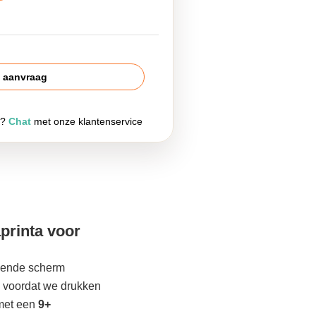
s aanvraag
g?
Chat
met onze klantenservice
printa voor
lgende scherm
 voordat we drukken
met een
9+