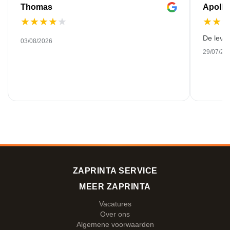
Thomas
Apollo
★
★
★
★
★
★
★
De leve
03/08/2026
29/07/20
ZAPRINTA SERVICE
MEER ZAPRINTA
Vacatures
Over ons
Algemene voorwaarden