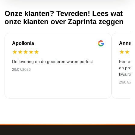
Onze klanten? Tevreden! Lees wat
onze klanten over Zaprinta zeggen
Apollonia
Anna
★
★
★
★
★
★
★
De levering en de goederen waren perfect.
Een ech
en probl
29/07/2026
kwalitei
29/07/20