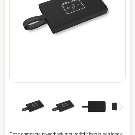
Deze compacte powerbank met verlicht logo is een ideale