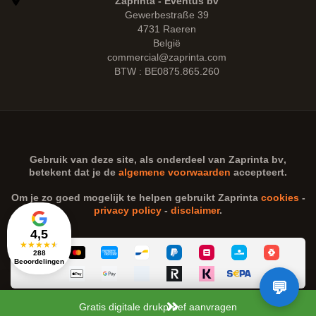
Zaprinta - Eventus bv
Gewerbestraße 39
4731 Raeren
België
commercial@zaprinta.com
BTW : BE0875.865.260
Gebruik van deze site, als onderdeel van
Zaprinta bv
,
betekent dat je de
algemene voorwaarden
accepteert.
Om je zo goed mogelijk te helpen gebruikt Zaprinta
cookies
-
privacy policy
-
disclaimer
.
4,5
★
★
★
★
★
288
Beoordelingen
Gratis digitale drukproef aanvragen