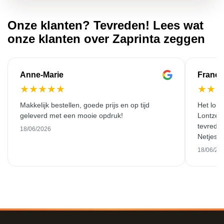
Onze klanten? Tevreden! Lees wat
onze klanten over Zaprinta zeggen
Anne-Marie
Franço
★
★
★
★
★
★
★
Makkelijk bestellen, goede prijs en op tijd
Het lok
geleverd met een mooie opdruk!
Lontzen
tevreden
18/06/2026
Netjes w
18/06/20