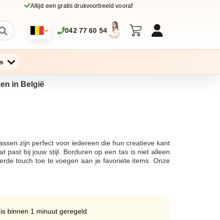
Altijd een gratis drukvoorbeeld vooraf
042 77 60 54
s
ken in België
ssen zijn perfect voor iedereen die hun creatieve kant
 past bij jouw stijl. Borduren op een tas is niet alleen
de touch toe te voegen aan je favoriete items. Onze
fect zijn voor dagelijks gebruik en als eco friendly
 toe aan je tote bag. Of je nu op zoek bent naar een
cte tas voor jouw behoeften. Met gratis verzending in
gepersonaliseerde tote bag nog nooit zo eenvoudig
roon. Wij zorgen ervoor dat jouw tas met zorg wordt
 is binnen 1 minuut geregeld.
tdek hoe je met een paar eenvoudige benodigdheden en