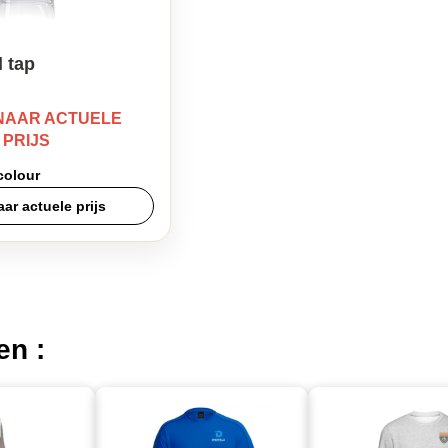
l tap
NAAR ACTUELE
PRIJS
 colour
ar actuele prijs
en :