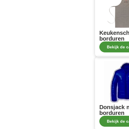
Keukensch
borduren
Bekijk de c
Donsjack 
borduren
Bekijk de c