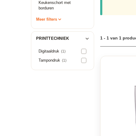
een handleiding, 
Keukenschort met
bags zijn het per
borduren
eco-vriendelijke v
een zakelijk gebru
Meer filters
1 - 1 van 1 produ
PRINTTECHNIEK
Digitaaldruk
(1)
Tampondruk
(1)