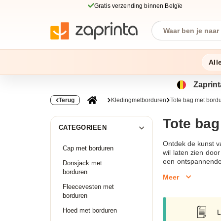
Gratis verzending binnen Belgïe
All
Zaprint
Terug
Kledingmetborduren
Tote bag met bord
Tote bag
CATEGORIEEN
Ontdek de kunst va
Cap met borduren
wil laten zien doo
een ontspannende 
Donsjack met
tassen zijn gemaa
borduren
Meer
verpakking.Kies u
Fleecevesten met
katoenen draagtas
borduren
België en een le
geweest.Upload jo
Hoed met borduren
L
geborduurd en gel