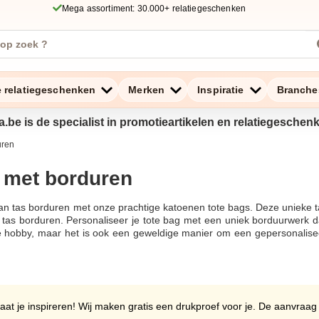
Mega assortiment: 30.000+ relatiegeschenken
e relatiegeschenken
Merken
Inspiratie
Branche
a.be is de specialist in promotieartikelen en relatiegeschen
uren
 met borduren
n tas borduren met onze prachtige katoenen tote bags. Deze unieke ta
r tas borduren. Personaliseer je tote bag met een uniek borduurwerk dat
hobby, maar het is ook een geweldige manier om een gepersonaliseer
kt van duurzame materialen zoals linnen en canvas, waardoor ze per
it een breed scala aan ontwerpen en voeg jouw eigen creatieve flair
 voor boodschappen of een canvas tas voor school, wij hebben de perfe
vertijd van slechts enkele werkdagen, is het bestellen van jouw 
uw favoriete foto of ontwerp en stuur ons jouw unieke borduurpat
aat je inspireren! Wij maken gratis een drukproef voor je. De aanvraag
everd. Bekijk de recente creaties van anderen voor inspiratie en on