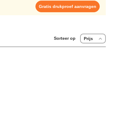
eau zoekt of gewoon iets leuks voor jezelf, onze tote
Gratis drukproef aanvragen
 genoeg om al jouw dagelijkse items mee te nemen. De
erstuurd. Of je nu kiest voor een sporttas, strandtas of
tel nu en ontdek de wereld van het borduren op tassen.
Sorteer op
Prijs