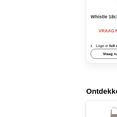
Whistle 18c
VRAAG 
Logo in
full
Vraag na
Ontdekk