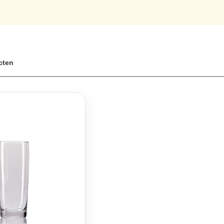
jouw eigen tote bag kunt personaliseren. Of je nu een verjaardagscad
fecte cadeau.Met een afmeting van x 42 cm, zijn onze tote bags groot
erpakking zorgt ervoor dat jouw pakketje veilig en milieubewust wordt v
ik, onze tassen bieden de perfecte mix van stijl en functionaliteit. Bes
cten