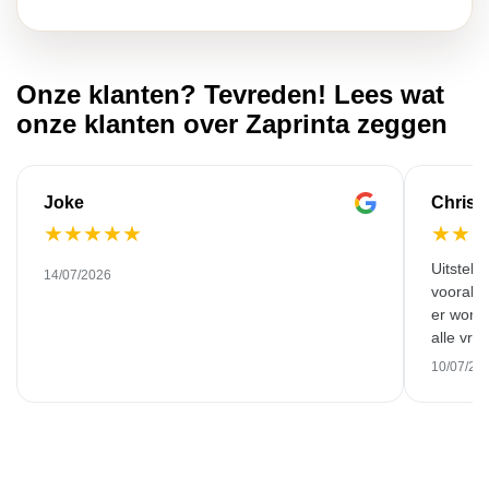
Onze klanten? Tevreden! Lees wat
onze klanten over Zaprinta zeggen
Joke
Christ
★
★
★
★
★
★
★
Uitsteken
14/07/2026
vooral o
er word
alle vr
gesprekken. Zeer zeldzaam
10/07/20
Service van to
sterren 