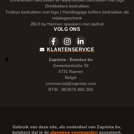
Drinkflessen bedrukken en waterflessen bedrukken met logo
Drinkbekers bedrukken
Trolleys bedrukken met logo | Handbagage koffers bedrukken als
relatiegeschenk
JBL® by Harman speakers met opdruk
VOLG ONS
KLANTENSERVICE
Zaprinta - Eventus bv
Gewerbestraße 39
4731 Raeren
België
commercial@zaprinta.com
BTW : BE0875.865.260
Gebruik van deze site, als onderdeel van
Zaprinta bv
,
betekent dat je de
algemene voorwaarden
accepteert.