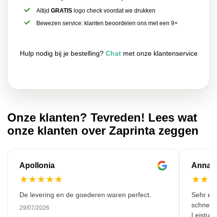
Altijd
GRATIS
logo check voordat we drukken
Bewezen service: klanten beoordelen ons met een 9+
Hulp nodig bij je bestelling?
Chat
met onze klantenservice
Onze klanten? Tevreden! Lees wat
onze klanten over Zaprinta zeggen
Apollonia
Anna
★
★
★
★
★
★
★
De levering en de goederen waren perfect.
Sehr emp
schnell 
29/07/2026
Leistung