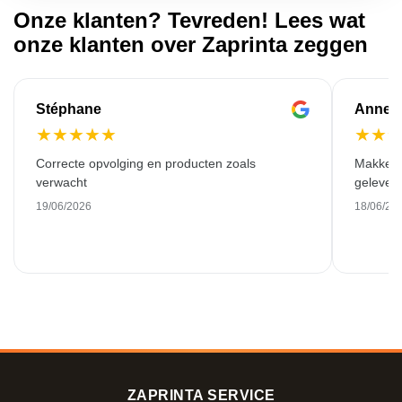
Onze klanten? Tevreden! Lees wat
onze klanten over Zaprinta zeggen
Stéphane
Anne-M
★
★
★
★
★
★
★
Correcte opvolging en producten zoals
Makkelij
verwacht
gelever
19/06/2026
18/06/20
ZAPRINTA SERVICE