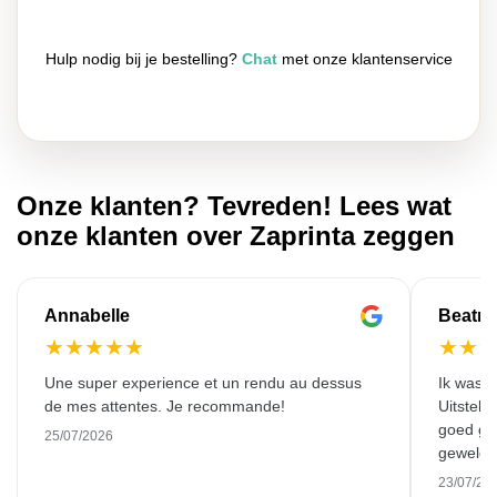
Hulp nodig bij je bestelling?
Chat
met onze klantenservice
Onze klanten? Tevreden! Lees wat
onze klanten over Zaprinta zeggen
Annabelle
Beatri
★
★
★
★
★
★
★
Une super experience et un rendu au dessus
Ik was z
de mes attentes. Je recommande!
Uitsteke
goed ge
25/07/2026
geweldig
Dankjew
23/07/20