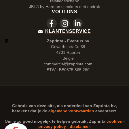
relatiegeschenk
JBL® by Harman speakers met opdruk
VOLG ONS
KLANTENSERVICE
Zaprinta - Eventus bv
Gewerbestraße 39
4731 Raeren
België
commercial@zaprinta.com
BTW : BE0875.865.260
Gebruik van deze site, als onderdeel van
Zaprinta bv
,
betekent dat je de
algemene voorwaarden
accepteert.
Om je zo goed mogelijk te helpen gebruikt Zaprinta
cookies
-
privacy policy
-
disclaimer
.