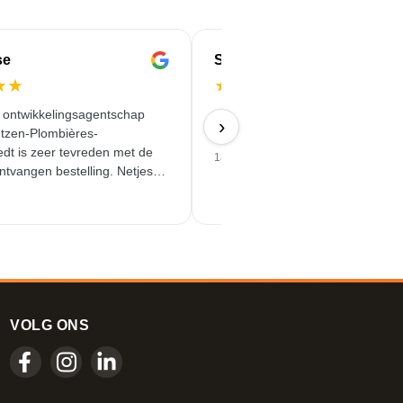
se
Serife
★
★
★
★
★
★
★
e ontwikkelingsagentschap
Snel, betrouwbaar en kwalitatief
›
tzen-Plombières-
hoogwaardig geleverd.
dt is zeer tevreden met de
18/06/2026
ntvangen bestelling. Netjes
tstekende service!
VOLG ONS