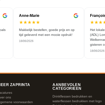
Anne-Marie
Françoi
★
★
★
★
★
★
★
★
oals
Makkelijk bestellen, goede prijs en op
Het lokal
tijd geleverd met een mooie opdruk!
(ADL) Lon
Welkenrae
18/06/2026
gisteren o
werk en ui
18/06/2026
EER ZAPRINTA
AANBEVOLEN
CATEGORIEEN
acatures
Drinkflessen bedrukken en
ver ons
waterflessen bedrukken met logo
lgemene voorwaarden