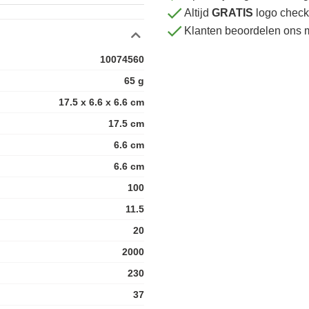
Altijd
GRATIS
logo check
Klanten beoordelen ons 
10074560
65 g
17.5 x 6.6 x 6.6 cm
17.5 cm
6.6 cm
6.6 cm
100
11.5
20
2000
230
37