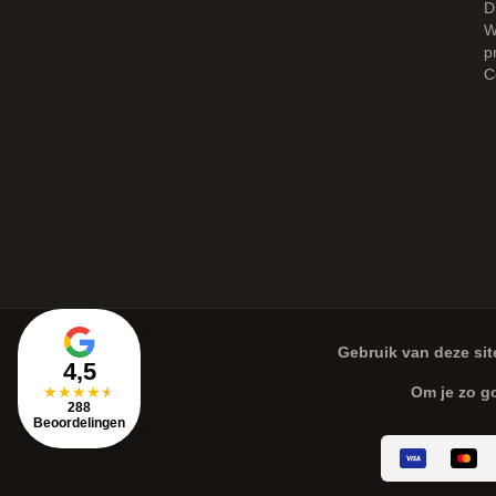
D
W
p
C
Gebruik van deze sit
4,5
★
★
★
★
★
Om je zo g
288
Beoordelingen