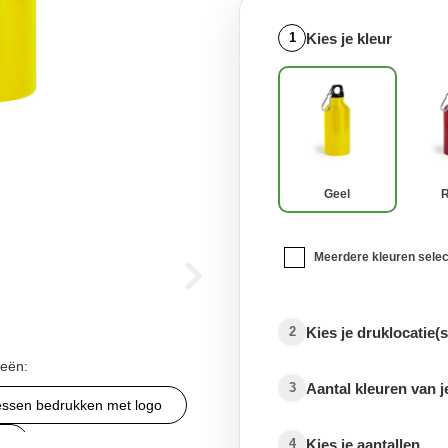
Kies je kleur
1
Geel
Meerdere kleuren sele
Kies je druklocatie(s
2
ieën:
Aantal kleuren van j
3
lessen bedrukken met logo
Kies je aantallen
4