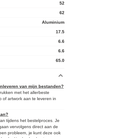
52
62
Aluminium
17.5
6.6
6.6
65.0
aanleveren van mijn bestanden?
rukken met het allerbeste
 of artwork aan te leveren in
aan?
n tijdens het bestelproces. Je
gaan vervolgens direct aan de
 Geen probleem, je kunt deze ook