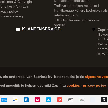
Drinkbekers bedrukken
isclaimer & Copyright
Trolleys bedrukken met logo |
ettelijke informatie
Handbagage koffers bedrukken als
rivacy policy
relatiegeschenk
ookieverklaring
JBL® by Harman speakers met
opdruk
KLANTENSERVICE
Zaprin
Gewer
4731 
België
comme
BTW :
e, als onderdeel van
Zaprinta bv
, betekent dat je de
algemene voo
oed mogelijk te helpen gebruikt Zaprinta
cookies
-
privacy policy