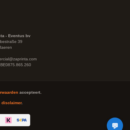
ta - Eventus bv
bestraße 39
Raeren
rcial@zaprinta.com
 BE0875.865.260
rwaarden
accepteert.
-
disclaimer
.