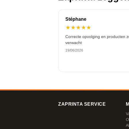
Stéphane
★
★
★
★
★
Correcte opvolging en producten z
verwacht
19/06/2026
ZAPRINTA SERVICE
M
V
O
A