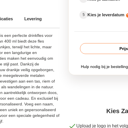
Kies je leverdatum
5
icaties
Levering
ren
is een perfecte drinkfles voor
an 400 ml biedt deze fles
es
kjes, terwijl het lichte, maar
Prij
or een langdurige en
inium drinkfles bedrukken
pties maken het eenvoudig om
 volwassenen
e stijl past. Dankzij de
Hulp nodig bij je bestellin
t uw drankje veilig opgeborgen,
 met logo
e meegeleverde metalen
evestigen aan een tas, riem of
e drinkfles
 als wandelingen in de natuur.
en aantrekkelijk ontworpen doos,
oor een cadeau. En exclusief bij
rsonaliseerd. Voeg een naam,
t een uniek en gepersonaliseerd
Kies Za
 voor een speciale gelegenheid of
f.
Upload je logo in het vo