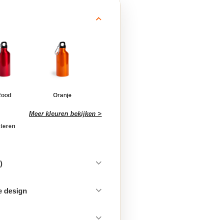
Rood
Oranje
Meer kleuren bekijken >
cteren
)
e design