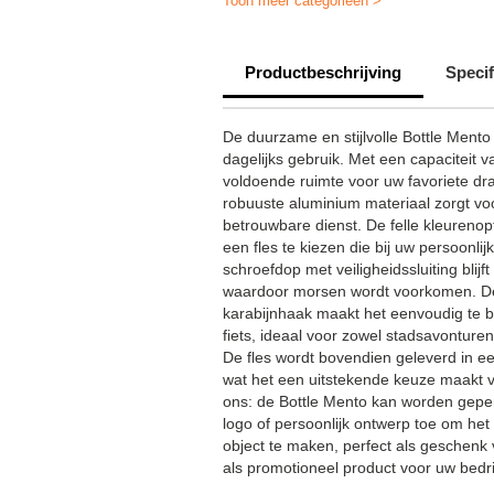
Toon meer categorieën >
Bidons bedrukken kleine oplage
Productbeschrijving
Specif
Gepersonaliseerde drinkfles kinde
Snel bidons bedrukken
De duurzame en stijlvolle Bottle Mento 
dagelijks gebruik. Met een capaciteit v
Gepersonaliseerde herbruikbare fl
voldoende ruimte voor uw favoriete dran
robuuste aluminium materiaal zorgt vo
Promotionele drinkfles
Alum
betrouwbare dienst. De felle kleureno
Gepersonaliseerde drinkfles voor
een fles te kiezen die bij uw persoonlijk
schroefdop met veiligheidssluiting blijf
Drinkfles voor peuters
Fles
waardoor morsen wordt voorkomen. D
karabijnhaak maakt het eenvoudig te b
School drinkfles
Promotionel
fiets, ideaal voor zowel stadsavonturen
De fles wordt bovendien geleverd in e
wat het een uitstekende keuze maakt v
ons: de Bottle Mento kan worden gepe
logo of persoonlijk ontwerp toe om he
object te maken, perfect als geschenk
als promotioneel product voor uw bedrij