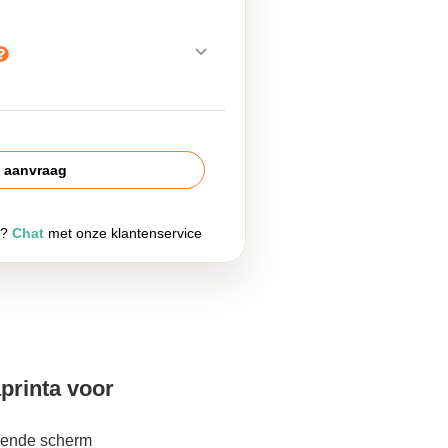
s aanvraag
g?
Chat
met onze klantenservice
printa voor
lgende scherm