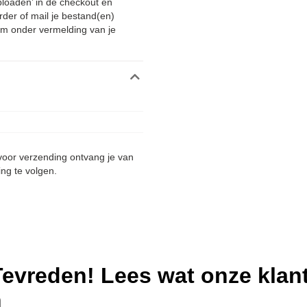
ploaden’ in de checkout en
rder of mail je bestand(en)
m onder vermelding van je
 voor verzending ontvang je van
ing te volgen.
evreden! Lees wat onze klan
n