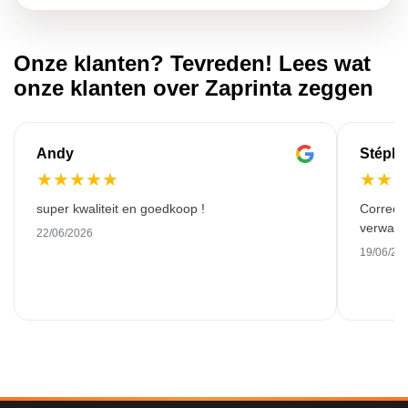
Onze klanten? Tevreden! Lees wat
onze klanten over Zaprinta zeggen
Andy
Stéph
★
★
★
★
★
★
★
super kwaliteit en goedkoop !
Correct
verwach
22/06/2026
19/06/20