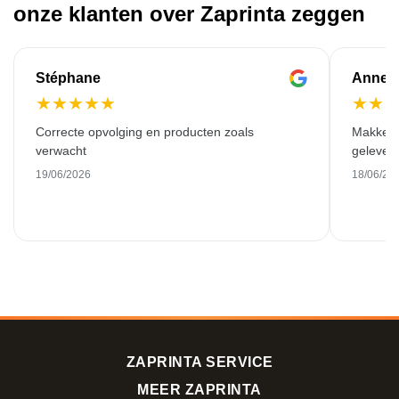
onze klanten over Zaprinta zeggen
Stéphane
Anne-M
★
★
★
★
★
★
★
Correcte opvolging en producten zoals
Makkelij
verwacht
gelever
19/06/2026
18/06/20
ZAPRINTA SERVICE
MEER ZAPRINTA