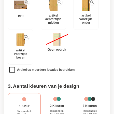
pen
artikel
artikel
achterzijde
voorzijde
midden
onder
Geen opdruk
artikel
voorzijde
boven
Artikel op meerdere locaties bedrukken
3. Aantal kleuren van je design
3 Kleuren
2 Kleuren
1 Kleur
Tampondruk
Tampondruk
Tampondruk
80 x 40 mm
80 x 40 mm