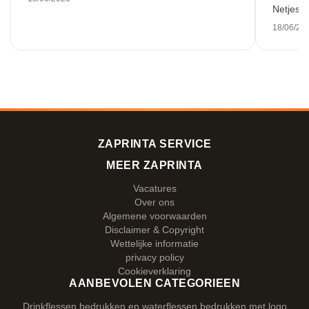
Netjes w
18/06/20
ZAPRINTA SERVICE
MEER ZAPRINTA
Vacatures
Over ons
Algemene voorwaarden
Disclaimer & Copyright
Wettelijke informatie
privacy policy
Cookieverklaring
AANBEVOLEN CATEGORIEEN
Drinkflessen bedrukken en waterflessen bedrukken met logo