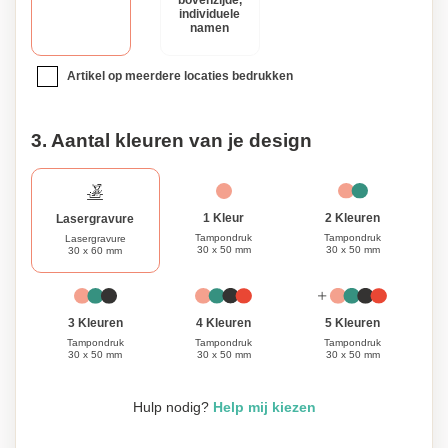
bovenzijde,
persoonlijke accenten toe om dit veelzijdige wijnaccessoire
individuele
namen
geheel naar wens af te stemmen en indruk te maken op de
ontvanger.
Artikel op meerdere locaties bedrukken
3. Aantal kleuren van je design
1 Kleur
2 Kleuren
Lasergravure
Tampondruk
Tampondruk
Lasergravure
30 x 50 mm
30 x 50 mm
30 x 60 mm
3 Kleuren
4 Kleuren
5 Kleuren
Tampondruk
Tampondruk
Tampondruk
30 x 50 mm
30 x 50 mm
30 x 50 mm
Hulp nodig?
Help mij kiezen