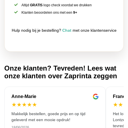
Altijd
GRATIS
logo check voordat we drukken
Klanten beoordelen ons met een
9+
Hulp nodig bij je bestelling?
Chat
met onze klantenservice
Onze klanten? Tevreden! Lees wat
onze klanten over Zaprinta zeggen
Anne-Marie
Franço
★
★
★
★
★
★
★
Makkelijk bestellen, goede prijs en op tijd
Het lok
geleverd met een mooie opdruk!
Lontzen
tevreden
18/06/2026