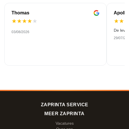
Thomas
Apollo
★
★
★
★
★
★
★
De leve
03/08/2026
29/07/20
ZAPRINTA SERVICE
MEER ZAPRINTA
Vacatures