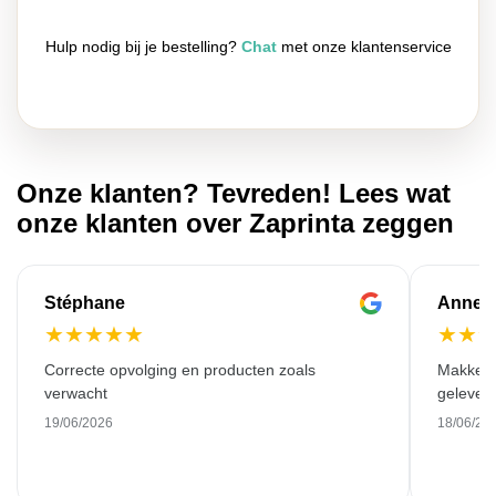
Hulp nodig bij je bestelling?
Chat
met onze klantenservice
Onze klanten? Tevreden! Lees wat
onze klanten over Zaprinta zeggen
Stéphane
Anne-M
★
★
★
★
★
★
★
Correcte opvolging en producten zoals
Makkelij
verwacht
gelever
19/06/2026
18/06/20