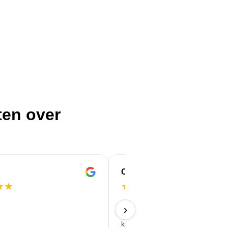
ten over
Christoph
★
★
★
★
★
★
★
Uitstekende kwaliteit en snelle le
›
Wat vooral opvalt, is de fantastis
klantenservice; er worden direct