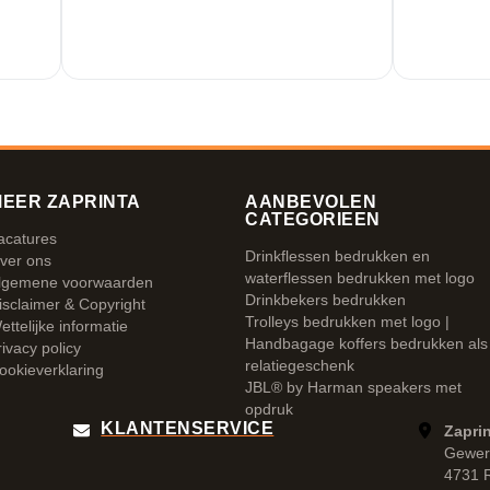
EER ZAPRINTA
AANBEVOLEN
CATEGORIEEN
acatures
Drinkflessen bedrukken en
ver ons
waterflessen bedrukken met logo
lgemene voorwaarden
Drinkbekers bedrukken
isclaimer & Copyright
Trolleys bedrukken met logo |
ettelijke informatie
Handbagage koffers bedrukken als
rivacy policy
relatiegeschenk
ookieverklaring
JBL® by Harman speakers met
opdruk
KLANTENSERVICE
Zaprin
Gewer
4731 