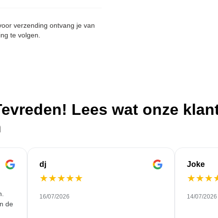
 voor verzending ontvang je van
ing te volgen.
evreden! Lees wat onze klan
n
dj
Joke
★
★
★
★
★
★
★
★
n.
16/07/2026
14/07/2026
en de