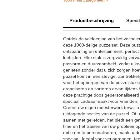
Toon meer categorieën >
Productbeschrijving
Specif
Ontdek de voldoening van het voltooi
deze 1000-delige puzzelset. Deze puzz
ontspanning en entertainment, perfect 
leeftijden. Elke stuk is zorgvuldig ver
pasvorm en duurzaamheid, zodat u kee
genieten zonder dat u zich zorgen hoef
puzzel komt in een stevige, aantrekkelij
voor het opbergen van de puzzelstukk
organiseren en sorteren ervan tijdens
deze prachtige doos gepersonaliseerd
speciaal cadeau maakt voor vrienden, fa
Creëer uw eigen meesterwerk terwijl u 
uitdagende secties van de puzzel. Of u
samen met geliefden, het biedt een ge
time en het trainen van uw probleemo
optie om te personaliseren, maakt u de
speciaal. Ideaal voor verjaardagen, f