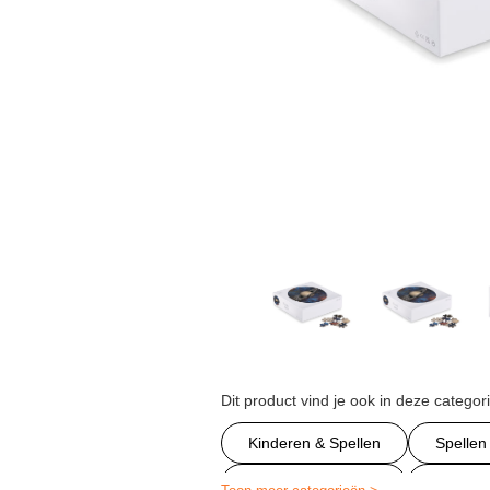
Dit product vind je ook in deze categor
Kinderen & Spellen
Spellen
Puzzels bedrukken
Diverse