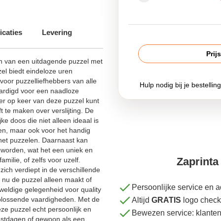
icaties
Levering
Prij
en van een uitdagende puzzel met
el biedt eindeloze uren
voor puzzelliefhebbers van alle
Hulp nodig bij je bestellin
vaardigd voor een naadloze
r op keer van deze puzzel kunt
t te maken over verslijting. De
ke doos die niet alleen ideaal is
en, maar ook voor het handig
 het puzzelen. Daarnaast kan
 worden, wat het een uniek en
Zaprinta 
milie, of zelfs voor uzelf.
zich verdiept in de verschillende
 nu de puzzel alleen maakt of
Persoonlijke service en 
weldige gelegenheid voor quality
plossende vaardigheden. Met de
Altijd
GRATIS
logo check
ze puzzel echt persoonlijk en
Bewezen service: klante
eestdagen of gewoon als een