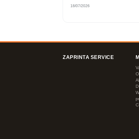
18/07/2026
ZAPRINTA SERVICE
M
V
O
A
D
W
p
C