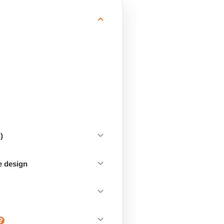
)
e design