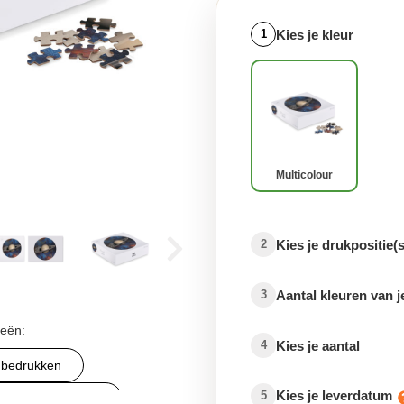
Kies je kleur
1
Multicolour
Kies je drukpositie(s
2
Aantal kleuren van j
3
ieën:
Kies je aantal
4
 bedrukken
Kies je leverdatum
5
 promotieartikelen