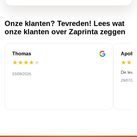
Onze klanten? Tevreden! Lees wat
onze klanten over Zaprinta zeggen
Thomas
Apollo
★
★
★
★
★
★
★
De leve
03/08/2026
29/07/20