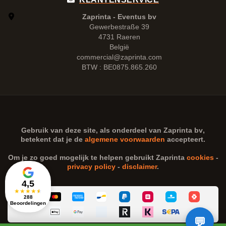
Zaprinta - Eventus bv
Gewerbestraße 39
4731 Raeren
België
commercial@zaprinta.com
BTW : BE0875.865.260
Gebruik van deze site, als onderdeel van
Zaprinta bv
,
betekent dat je de
algemene voorwaarden
accepteert.
Om je zo goed mogelijk te helpen gebruikt Zaprinta
cookies
-
privacy policy
-
disclaimer
.
4,5
★
★
★
★
★
288
Beoordelingen