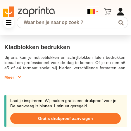
Kladblokken bedrukken
Bij ons kun je notitieblokken en schrijfblokken laten bedrukken,
ideaal om professioneel voor de dag te komen. Of je nu een a6,
a5 of a4 formaat zoekt, wij bieden verschillende formaten aan,
allemaal voorzien van een full colour bedrukking. Onze
Meer
notitieblokken zijn standaard voorzien van 50 of 100 vellen per
blok en kunnen bedrukt worden met jouw design. Kies voor een
lijm- of spiraalbinding om jouw kladblok met logo te
personaliseren. Wij bedrukken jouw notitieblok met logo, waarbij
jouw eigen ontwerp centraal staat. Het papier zorgt ervoor dat
Laat je inspireren! Wij maken gratis een drukproef voor je.
notities gemakkelijk van het blok kunnen worden gescheurd. Met
De aanvraag is binnen 1 minuut geregeld.
een klein aantal vellen of een grote oplage, wij bedrukken en
leveren snel.Kladblokken met logo laten bedrukken is een
Gratis drukproef aanvragen
uitstekende manier om je merk te promoten. Wij drukken jouw
notitieblokken snel en voordelig, met gratis verzending binnen