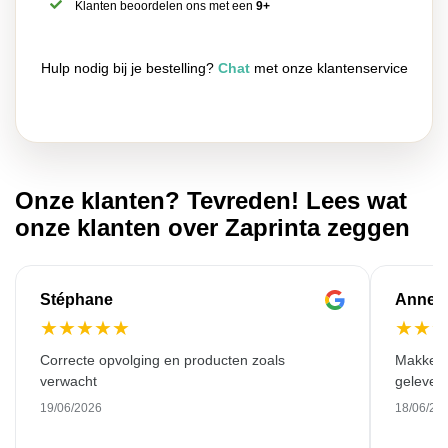
Klanten beoordelen ons met een
9+
Hulp nodig bij je bestelling?
Chat
met onze klantenservice
Onze klanten? Tevreden! Lees wat
onze klanten over Zaprinta zeggen
Stéphane
Anne-M
★
★
★
★
★
★
★
Correcte opvolging en producten zoals
Makkelij
verwacht
gelever
19/06/2026
18/06/20