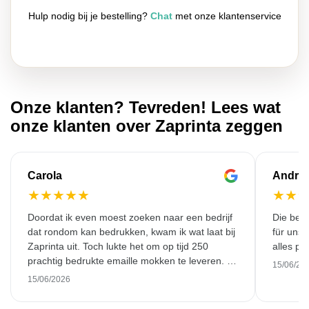
Hulp nodig bij je bestelling?
Chat
met onze klantenservice
Onze klanten? Tevreden! Lees wat
onze klanten over Zaprinta zeggen
Carola
Andre
★
★
★
★
★
★
★
Doordat ik even moest zoeken naar een bedrijf
Die bedr
dat rondom kan bedrukken, kwam ik wat laat bij
für unse
Zaprinta uit. Toch lukte het om op tijd 250
alles pr
prachtig bedrukte emaille mokken te leveren. Ik
15/06/20
ben daar heel blij mee. Hartelijk bedankt!
15/06/2026