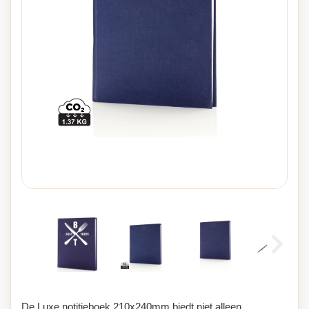
De Luxe notitieboek 210x240mm biedt niet alleen