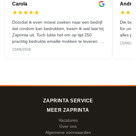
Carola
Andre
★
★
★
★
★
★
★
Doordat ik even moest zoeken naar een bedrijf
Die bedr
dat rondom kan bedrukken, kwam ik wat laat bij
für unse
Zaprinta uit. Toch lukte het om op tijd 250
alles pr
prachtig bedrukte emaille mokken te leveren. Ik
15/06/20
ben daar heel blij mee. Hartelijk bedankt!
15/06/2026
ZAPRINTA SERVICE
MEER ZAPRINTA
Vacatures
Over ons
Algemene voorwaarden