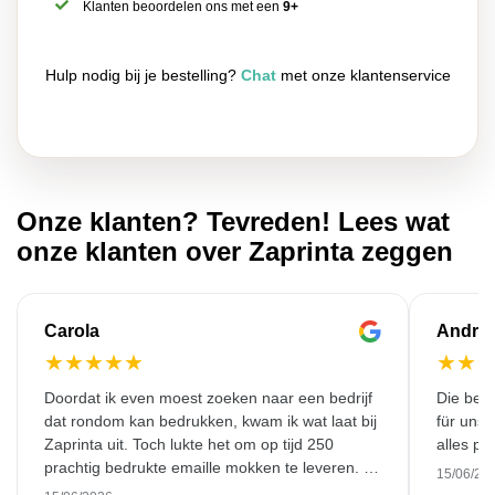
Klanten beoordelen ons met een
9+
Hulp nodig bij je bestelling?
Chat
met onze klantenservice
Onze klanten? Tevreden! Lees wat
onze klanten over Zaprinta zeggen
Carola
Andre
★
★
★
★
★
★
★
Doordat ik even moest zoeken naar een bedrijf
Die bedr
dat rondom kan bedrukken, kwam ik wat laat bij
für unse
Zaprinta uit. Toch lukte het om op tijd 250
alles pr
prachtig bedrukte emaille mokken te leveren. Ik
15/06/20
ben daar heel blij mee. Hartelijk bedankt!